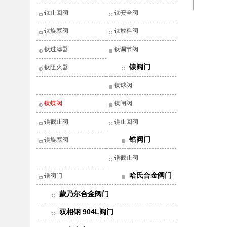
钛止回阀
钛安全阀
钛旋塞阀
钛放料阀
钛过滤器
钛调节阀
镍阀门
钛阻火器
镍球阀
镍蝶阀
镍闸阀
镍截止阀
镍止回阀
锆阀门
镍旋塞阀
锆截止阀
哈氏合金阀门
锆阀门
蒙乃尔合金阀门
双相钢 904L阀门