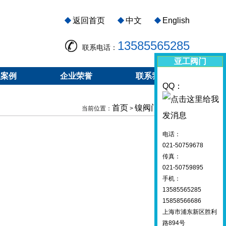
返回首页
中文
English
13585565285
联系电话：
亚工阀门
程案例
企业荣誉
联系我们
QQ：
首页
镍阀门
镍蝶阀
当前位置：
>
>
电话：
021-50759678
传真：
021-50759895
手机：
13585565285
15858566686
上海市浦东新区胜利
路894号