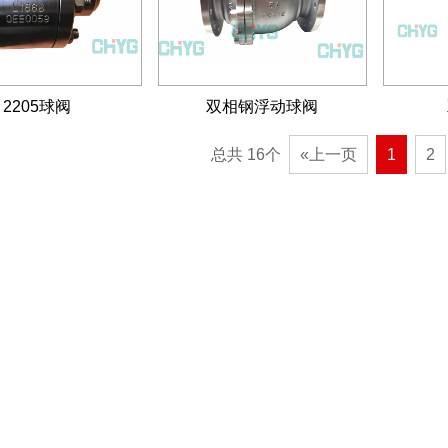
2205球阀
双相钢浮动球阀
总共 16个
«上一页
1
2