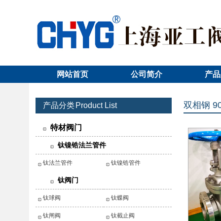
网站首页
公司简介
产品
双相钢 9
产品分类
Product List
特材阀门
钛镍锆法兰管件
钛法兰管件
钛镍锆管件
钛阀门
钛球阀
钛蝶阀
钛闸阀
钛截止阀