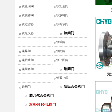
钛止回阀
钛安全阀
钛旋塞阀
钛放料阀
钛过滤器
钛调节阀
镍阀门
钛阻火器
镍球阀
镍蝶阀
镍闸阀
镍截止阀
镍止回阀
锆阀门
镍旋塞阀
双
锆截止阀
哈氏合金阀门
锆阀门
蒙乃尔合金阀门
双相钢 904L阀门