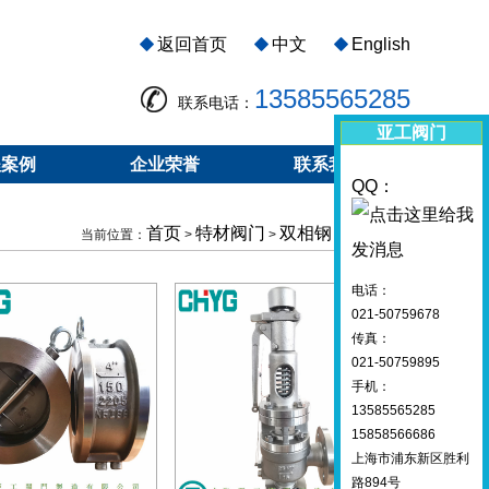
返回首页
中文
English
13585565285
联系电话：
亚工阀门
程案例
企业荣誉
联系我们
QQ：
首页
特材阀门
双相钢 904L阀门
当前位置：
>
>
电话：
021-50759678
传真：
021-50759895
手机：
13585565285
15858566686
上海市浦东新区胜利
路894号