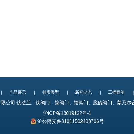
|
产品展示
|
材质类型
|
新闻动态
|
工程案例
制造有限公司
钛法兰
、
钛阀门
、镍阀门、锆阀门、脱硫阀门、蒙乃尔合金阀门
沪ICP备13019122号-1
沪公网安备31011502403706号