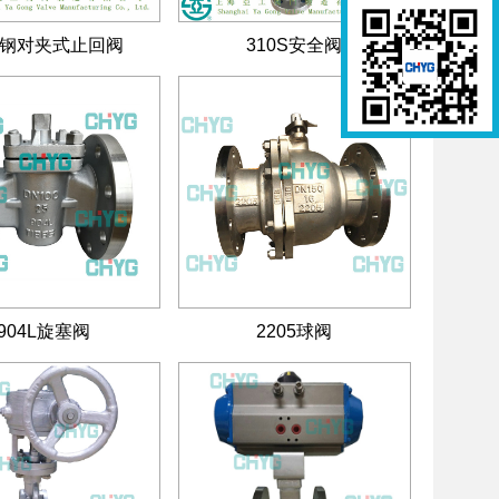
钢对夹式止回阀
310S安全阀
904L旋塞阀
2205球阀