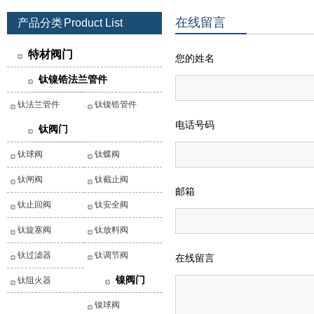
在线留言
产品分类
Product List
特材阀门
您的姓名
钛镍锆法兰管件
钛法兰管件
钛镍锆管件
电话号码
钛阀门
钛球阀
钛蝶阀
钛闸阀
钛截止阀
邮箱
钛止回阀
钛安全阀
钛旋塞阀
钛放料阀
钛过滤器
钛调节阀
在线留言
镍阀门
钛阻火器
镍球阀