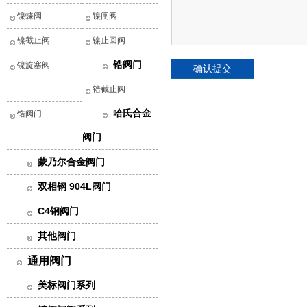
镍蝶阀
镍闸阀
镍截止阀
镍止回阀
锆阀门
镍旋塞阀
锆截止阀
哈氏合金
锆阀门
阀门
蒙乃尔合金阀门
双相钢 904L阀门
C4钢阀门
其他阀门
通用阀门
美标阀门系列