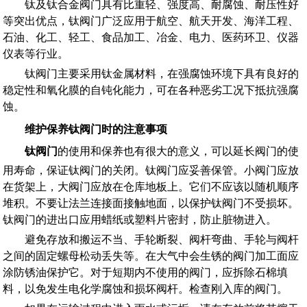
钛及钛合金阀门具有比重轻、强度高、耐腐蚀、耐压性好
等突出优点，钛阀门广泛应用于航空、航天开发、海洋工程、
石油、化工、轻工、食品加工、冶金、电力、医药环卫、仪器
仪表等行业。
钛阀门主要采用钛金属材料，在强腐蚀环境下具有良好的
稳定性和氧化膜的自钝化能力，可在各种恶劣工况下抵抗强腐
蚀。
维护保养钛阀门时的注意事项
钛阀门
的使用和保养也有很大的意义，可以延长阀门的使
用寿命，保证钛阀门的关闭。钛阀门应妥善保管。小阀门应放
在货架上，大阀门应放在仓库地板上。它们不应该以随机顺序
堆积。不要让法兰连接面接触地面，以保护钛阀门不受损坏。
钛阀门的进出口应用蜡纸或塑料片密封，防止脏物进入。
避免存放和搬运不当、手轮断裂、阀杆弯曲、手轮与阀杆
之间的固定螺母松动丢失等。在大气中会生锈的阀门加工面应
涂防锈油保护它。对于短期内不使用的阀门，应拆除石棉填
料，以免发生电化学腐蚀和损坏阀杆。检查刚入库的阀门。