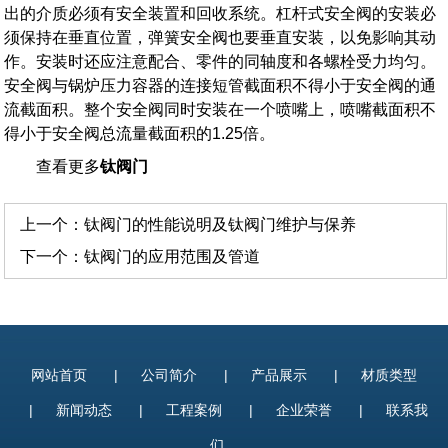
出的介质必须有安全装置和回收系统。杠杆式安全阀的安装必
须保持在垂直位置，弹簧安全阀也要垂直安装，以免影响其动
作。安装时还应注意配合、零件的同轴度和各螺栓受力均匀。
安全阀与锅炉压力容器的连接短管截面积不得小于安全阀的通
流截面积。整个安全阀同时安装在一个喷嘴上，喷嘴截面积不
得小于安全阀总流量截面积的1.25倍。
查看更多
钛阀门
上一个：
钛阀门的性能说明及钛阀门维护与保养
下一个：
钛阀门的应用范围及管道
网站首页
|
公司简介
|
产品展示
|
材质类型
|
新闻动态
|
工程案例
|
企业荣誉
|
联系我
们