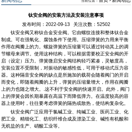
首页
新闻动态
当前位置：
>
钛安全阀的安装方法及安装注意事项
发布时间：2022-09-13 关注次数：
52502
钛安全阀又称钛合金安全阀。它由螺纹连接和整体钛合金
制成。可在强氧化、腐蚀条件下使用。压缩弹簧的力用来平衡
作用在阀瓣上的力。螺旋弹簧的压缩量可以通过转动其上的调
节螺母来调节。使用这种结构，可以根据需要校正安全阀的开
启（设定）压力。弹簧微启安全阀结构轻巧紧凑，灵敏度高，
安装位置不受限制，对振动的敏感性低，可用于移动式压力容
器。这种隔音安全阀的缺点是所施加的载荷会随着阀门的开启
而变化，即随着阀瓣的上升，弹簧的压缩量增大，作用在阀瓣
上的力也随之增大。.这不利于安全阀的快速开启。此外，阀门
上的弹簧会因长期暴露在高温下而降低弹力。在温度较高的容
器上使用时，往往要考虑弹簧的隔热或散热，使结构复杂化。
钛安全阀广泛应用于氯碱工业、纯碱工业、医药工业、化
肥工业、精细化工、纺织纤维合成及漂染工业、碱性有机酸和
无机盐的生产、硝酸工业等。