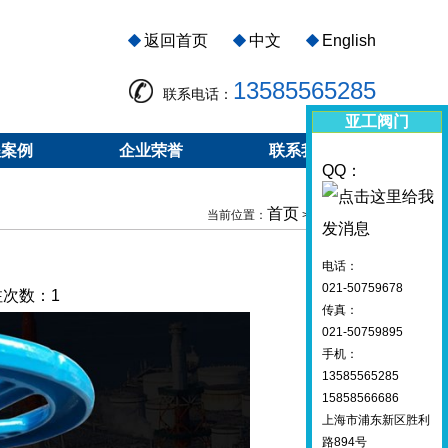
返回首页
中文
English
13585565285
联系电话：
亚工阀门
程案例
企业荣誉
联系我们
QQ：
首页
镍截止阀
当前位置：
>
电话：
021-50759678
关注次数：
1
传真：
021-50759895
手机：
13585565285
15858566686
上海市浦东新区胜利
路894号