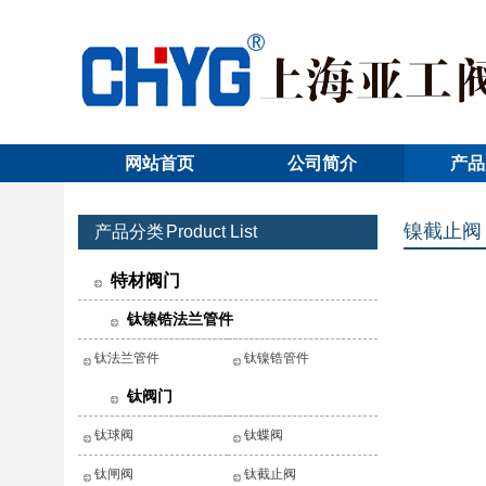
网站首页
公司简介
产品
镍截止阀
产品分类
Product List
特材阀门
钛镍锆法兰管件
钛法兰管件
钛镍锆管件
钛阀门
钛球阀
钛蝶阀
钛闸阀
钛截止阀