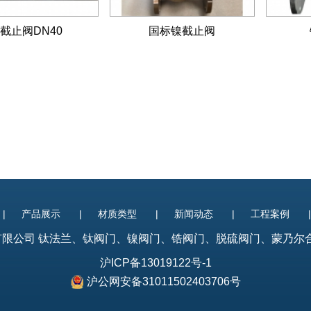
截止阀DN40
国标镍截止阀
|
产品展示
|
材质类型
|
新闻动态
|
工程案例
制造有限公司
钛法兰
、
钛阀门
、镍阀门、锆阀门、脱硫阀门、蒙乃尔合金阀门
沪ICP备13019122号-1
沪公网安备31011502403706号