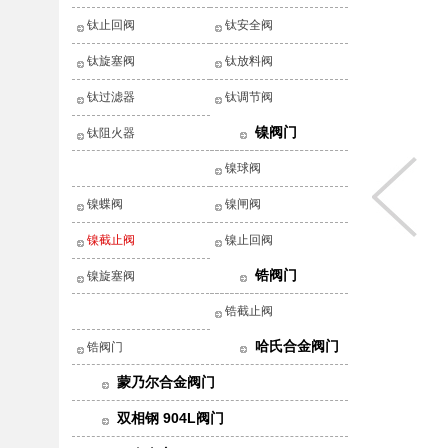
钛止回阀
钛安全阀
钛旋塞阀
钛放料阀
钛过滤器
钛调节阀
镍阀门
钛阻火器
镍球阀
镍蝶阀
镍闸阀
镍截止阀
镍止回阀
锆阀门
镍旋塞阀
锆截止阀
哈氏合金阀门
锆阀门
蒙乃尔合金阀门
双相钢 904L阀门