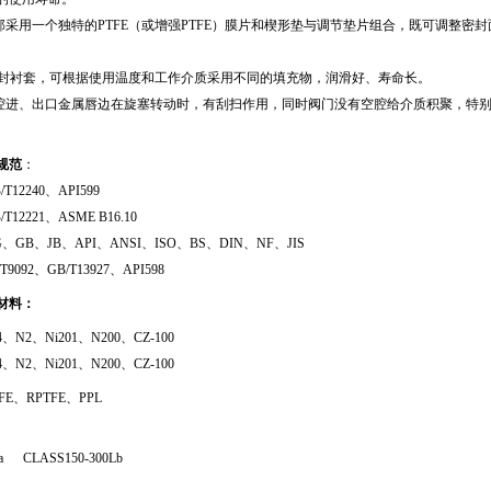
采用一个独特的PTFE（或增强PTFE）膜片和楔形垫与调节垫片组合，既可调整密
密封衬套，可根据使用温度和工作介质采用不同的填充物，润滑好、寿命长。
进、出口金属唇边在旋塞转动时，有刮扫作用，同时阀门没有空腔给介质积聚，特别
规范
：
12240、API599
12221、ASME B16.10
GB、JB、API、ANSI、ISO、BS、DIN、NF、JIS
092、GB/T13927、API598
材料：
、N2、Ni201、N200、CZ-100
N2、Ni201、N200、CZ-100
E、RPTFE、PPL
Pa CLASS150-300Lb