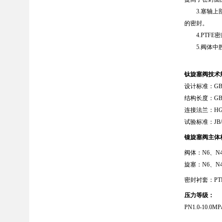
3.塞轴上部
的密封。
4.PTFE
5.阀体中腔
钛旋塞阀技术
设计标准：GB/T
结构长度：GB/T
连接法兰：HG、
试验标准：JB/T9
镍旋塞阀
主体
阀体：
N6、N4
旋塞：N6、N4、
密封衬套：PTF
压力等级：
PN1.0-10.0M