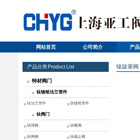
网站首页
公司简介
产品
镍旋塞阀
产品分类
Product List
特材阀门
钛镍锆法兰管件
钛法兰管件
钛镍锆管件
钛阀门
钛球阀
钛蝶阀
钛闸阀
钛截止阀