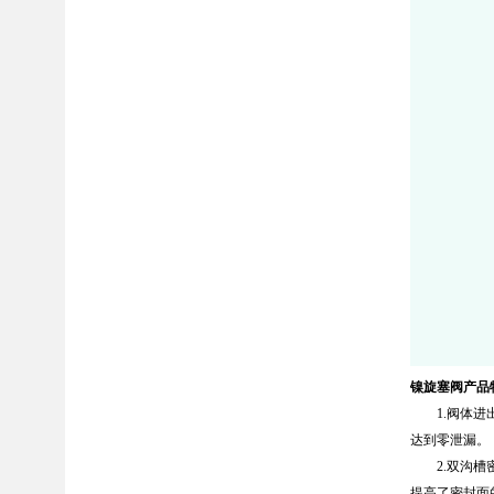
镍旋塞阀产品
1.阀体进出
达到零泄漏。
2.双沟槽密
提高了密封面