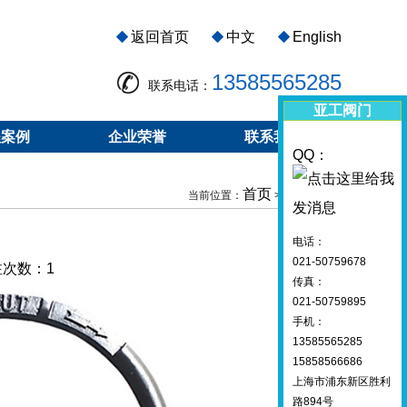
返回首页
中文
English
13585565285
联系电话：
亚工阀门
程案例
企业荣誉
联系我们
QQ：
首页
镍旋塞阀
当前位置：
>
电话：
021-50759678
关注次数：
1
传真：
021-50759895
手机：
13585565285
15858566686
上海市浦东新区胜利
路894号