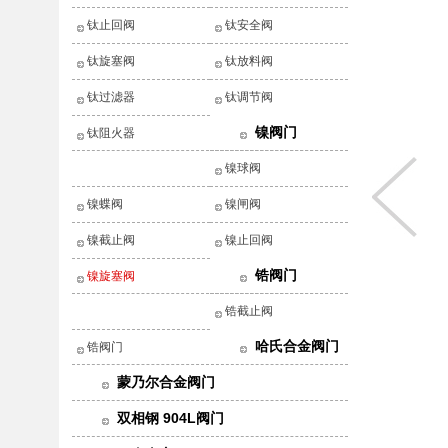
钛止回阀
钛安全阀
钛旋塞阀
钛放料阀
钛过滤器
钛调节阀
镍阀门
钛阻火器
镍球阀
镍蝶阀
镍闸阀
镍截止阀
镍止回阀
锆阀门
镍旋塞阀
锆截止阀
哈氏合金阀门
锆阀门
蒙乃尔合金阀门
双相钢 904L阀门