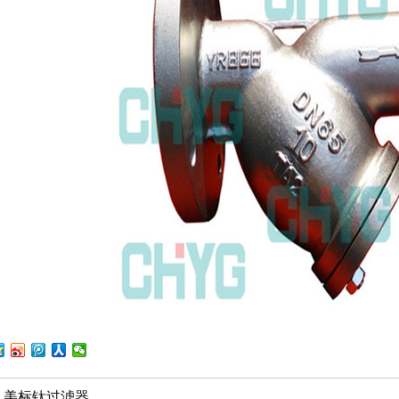
：
美标钛过滤器