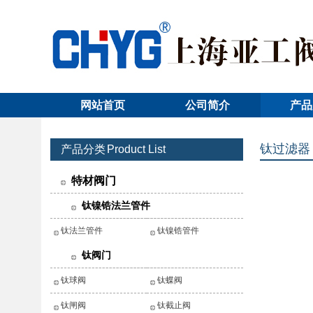
网站首页
公司简介
产品
钛过滤器
产品分类
Product List
特材阀门
钛镍锆法兰管件
钛法兰管件
钛镍锆管件
钛阀门
钛球阀
钛蝶阀
钛闸阀
钛截止阀