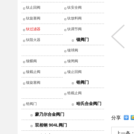
钛止回阀
钛安全阀
钛旋塞阀
钛放料阀
钛过滤器
钛调节阀
镍阀门
钛阻火器
镍球阀
镍蝶阀
镍闸阀
镍截止阀
镍止回阀
锆阀门
镍旋塞阀
锆截止阀
哈氏合金阀门
锆阀门
蒙乃尔合金阀门
分享
双相钢 904L阀门
上一条