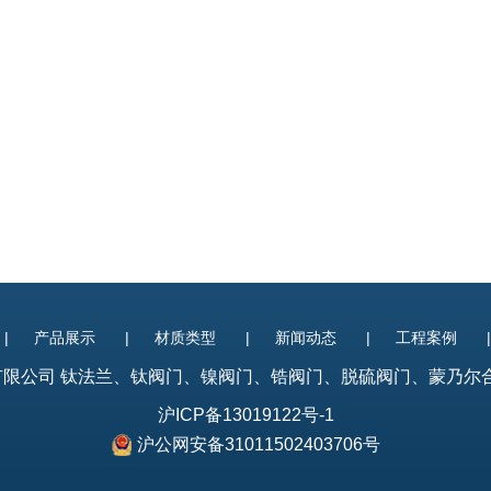
|
产品展示
|
材质类型
|
新闻动态
|
工程案例
制造有限公司
钛法兰
、
钛阀门
、镍阀门、锆阀门、脱硫阀门、蒙乃尔合金阀门
沪ICP备13019122号-1
沪公网安备31011502403706号