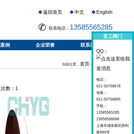
返回首页
中文
English
13585565285
联系电话：
亚工阀门
程案例
企业荣誉
联系我们
QQ：
首页
钛过滤器
当前位置：
>
电话：
021-50759678
关注次数：
1
传真：
021-50759895
手机：
13585565285
15858566686
上海市浦东新区胜利
路894号