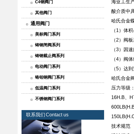
海亚工生
C4钢阀门
酸介质中
其他阀门
哈氏合金
通用阀门
（1）体
美标阀门系列
（2）阀
铸钢闸阀系列
（3）因
铸钢截止阀系列
（4）阀
电动阀门系列
（5）达
铬钼钢阀门系列
哈氏合金
压力等级：PN
低温阀门系列
16H.B、H
不锈钢阀门系列
600LB(H
联系我们
Contact us
150LB(H
技术规范