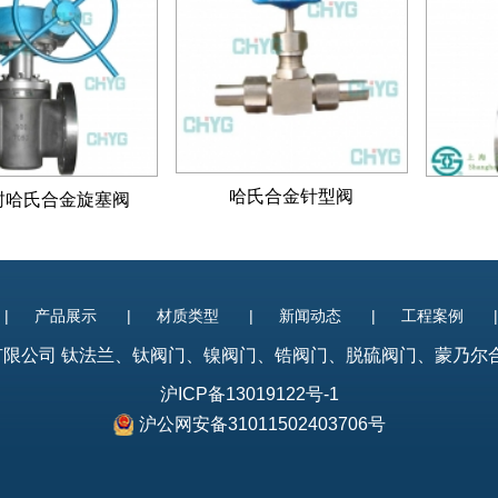
哈氏合金针型阀
封哈氏合金旋塞阀
|
产品展示
|
材质类型
|
新闻动态
|
工程案例
制造有限公司
钛法兰
、
钛阀门
、镍阀门、锆阀门、脱硫阀门、蒙乃尔合金阀门
沪ICP备13019122号-1
沪公网安备31011502403706号