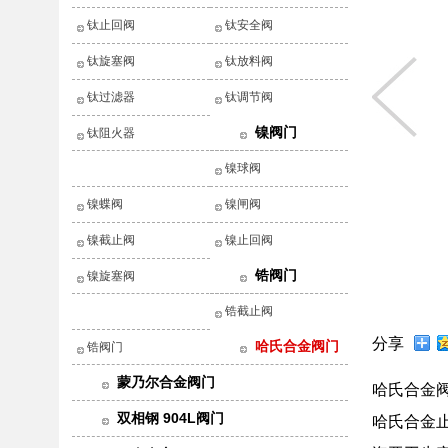
钛止回阀
钛安全阀
钛旋塞阀
钛放料阀
钛过滤器
钛调节阀
镍阀门
钛阻火器
镍球阀
镍蝶阀
镍闸阀
镍截止阀
镍止回阀
锆阀门
镍旋塞阀
锆截止阀
分享
哈氏合金阀门
锆阀门
蒙乃尔合金阀门
哈氏合金
双相钢 904L阀门
哈氏合金