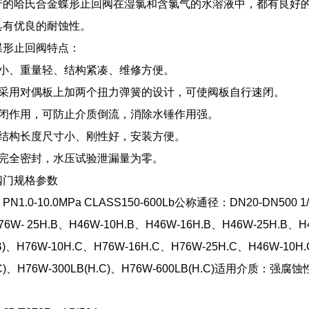
产的哈氏合金蝶形止回阀在湿氯和含氯气的水溶液中，都有良好
具有优良的耐蚀性。
蝶形止回阀特点：
积小、重量轻、结构紧凑、维修方便。
板采用对偶板上加两个扭力弹簧的设计，可使阀板自行速闭。
速闭作用，可防止介质倒流，消除水锤作用强。
体结构长度尺寸小、刚性好，安装方便。
到完全密封，水压试验泄漏量为零。
阀门规格参数
1.0-10.0MPa CLASS150-600Lb公称通径：DN20-DN500 1
76W- 25H.B、H46W-10H.B、H46W-16H.B、H46W-25H.B、H46
.B)、H76W-10H.C、H76W-16H.C、H76W-25H.C、H46W-10H
.C)、H76W-300LB(H.C)、H76W-600LB(H.C)适用介质：强