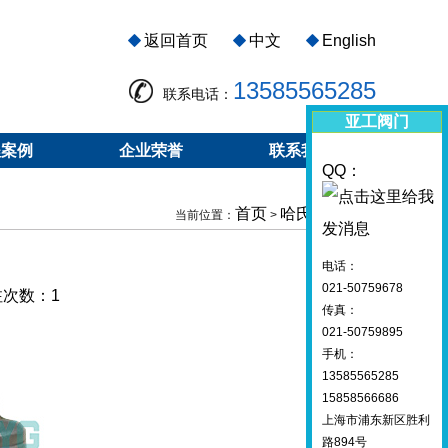
返回首页
中文
English
13585565285
联系电话：
亚工阀门
程案例
企业荣誉
联系我们
QQ：
首页
哈氏合金阀门
当前位置：
>
电话：
021-50759678
关注次数：
1
传真：
021-50759895
手机：
13585565285
15858566686
上海市浦东新区胜利
路894号