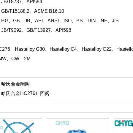
B/T8737、API594
/T15188.2、ASME B16.10
G、GB、JB、API、ANSI、ISO、BS、DIN、NF、JIS
/T9092、GB/T13927、API598
y C276、Hastelloy G30、Hastelloy C4、Hastelloy C22、H
2MW、CW－2M
：
哈氏合金闸阀
：
哈氏合金HC276止回阀