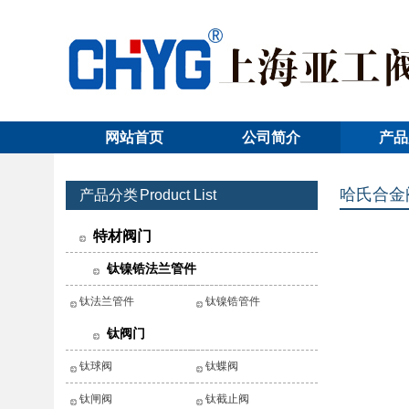
网站首页
公司简介
产品
哈氏合金
产品分类
Product List
特材阀门
钛镍锆法兰管件
钛法兰管件
钛镍锆管件
钛阀门
钛球阀
钛蝶阀
钛闸阀
钛截止阀